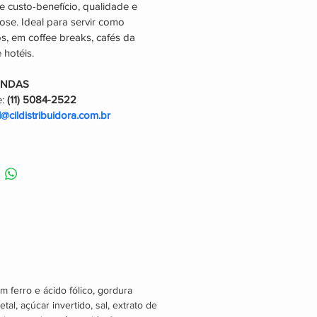
e custo-benefício, qualidade e 
ose. Ideal para servir como 
os, em coffee breaks, cafés da 
 hotéis.
ENDAS
: 
(11) 5084-2522
il@cildistribuidora.com.br
m ferro e ácido fólico, gordura 
etal, açúcar invertido, sal, extrato de 