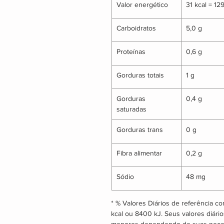
Valor energético
31 kcal = 129
Carboidratos
5,0 g
Proteínas
0,6 g
Gorduras totais
1 g
Gorduras 
0,4 g
saturadas
Gorduras trans
0 g
Fibra alimentar
0,2 g
Sódio
48 mg
* % Valores Diários de referência 
kcal ou 8400 kJ. Seus valores diári