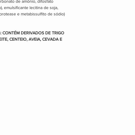
rbonato de amônio, difosfato 
, emulsificante lecitina de soja, 
rotease e metabissulfito de sódio) 
: CONTÉM DERIVADOS DE TRIGO 
ITE, CENTEIO, AVEIA, CEVADA E 