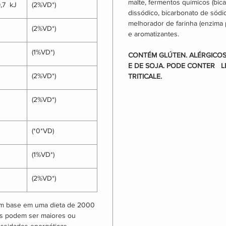
malte, fermentos químicos (bica
,7  kJ
(2%VD*)
dissódico, bicarbonato de sódio)
melhorador de farinha (enzima p
(2%VD*)
e aromatizantes.  
(1%VD*)
CONTÉM GLÚTEN. ALÉRGICOS
E DE SOJA. PODE CONTER   LE
(2%VD*)
TRITICALE.
(2%VD*)
(*0*VD)
(1%VD*)
(2%VD*)
com base em uma dieta de 2000 
os podem ser maiores ou 