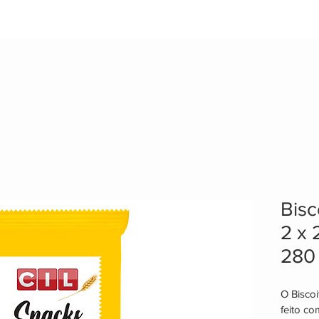
EMPRESA
PRODUTOS
PA
Bisc
2 x 
280
O Biscoi
feito co