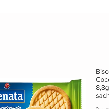
EMPRESA
PRODUTOS
PA
Bisc
Coco
8,8
sac
Com uma 