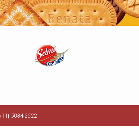
ENTES
IDADE
(11) 5084-2522