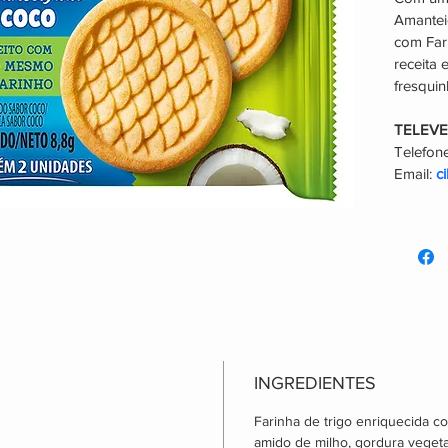
Amantei
com Far
receita 
fresqui
TELEV
Telefone
Email: 
c
INGREDIENTES
Farinha de trigo enriquecida com
amido de milho, gordura vegeta