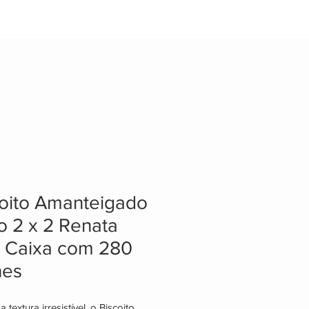
RCERIA
FALE CONOSCO
FAQ
oito Amanteigado
 2 x 2 Renata
g Caixa com 280
hes
textura irresistível, o Biscoito 