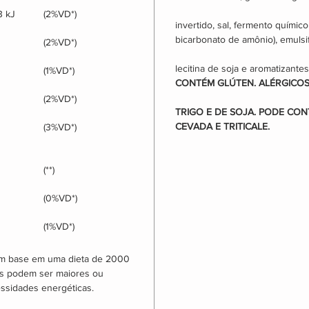
3 kJ
(2%VD*)
invertido, sal, fermento químic
bicarbonato de amônio), emulsi
(2%VD*)
lecitina de soja e aromatizantes
(1%VD*)
CONTÉM GLÚTEN. ALÉRGICOS
(2%VD*)
TRIGO E DE SOJA. PODE CONTE
CEVADA E TRITICALE.
(3%VD*)
(**)
(0%VD*)
(1%VD*)
com base em uma dieta de 2000 
os podem ser maiores ou 
sidades energéticas.