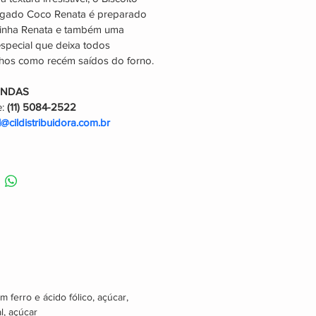
gado Coco Renata é preparado 
inha Renata e também uma 
especial que deixa todos 
nhos como recém saídos do forno.
ENDAS
: 
(11) 5084-2522
il@cildistribuidora.com.br
 ferro e ácido fólico, açúcar, 
l, açúcar