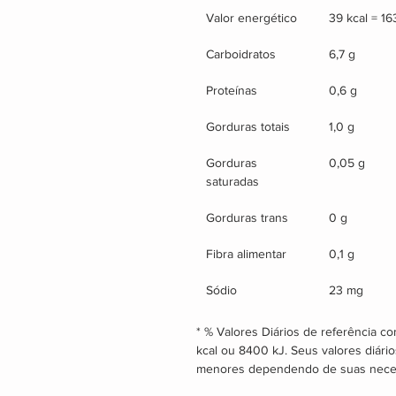
Valor energético
39 kcal = 16
Carboidratos
6,7 g
Proteínas
0,6 g
Gorduras totais
1,0 g
Gorduras 
0,05 g
saturadas
Gorduras trans
0 g
Fibra alimentar
0,1 g
Sódio
23 mg
* % Valores Diários de referência 
kcal ou 8400 kJ. Seus valores diári
menores dependendo de suas neces